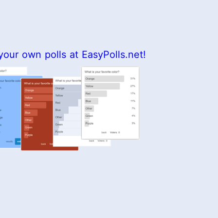
your own polls at EasyPolls.net!