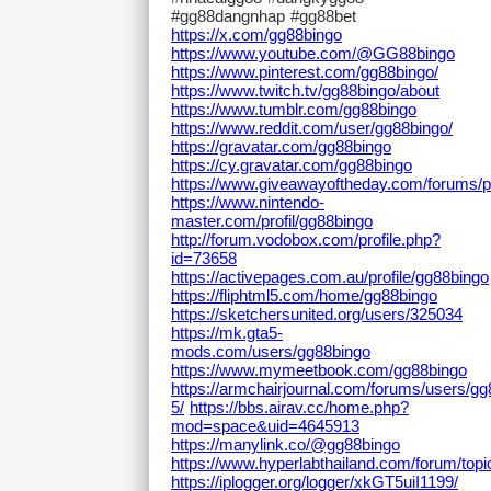
#gg88dangnhap #gg88bet
https://x.com/gg88bingo
https://www.youtube.com/@GG88bingo
https://www.pinterest.com/gg88bingo/
https://www.twitch.tv/gg88bingo/about
https://www.tumblr.com/gg88bingo
https://www.reddit.com/user/gg88bingo/
https://gravatar.com/gg88bingo
https://cy.gravatar.com/gg88bingo
https://www.giveawayoftheday.com/forums/p
https://www.nintendo-
master.com/profil/gg88bingo
http://forum.vodobox.com/profile.php?
id=73658
https://activepages.com.au/profile/gg88bingo
https://fliphtml5.com/home/gg88bingo
https://sketchersunited.org/users/325034
https://mk.gta5-
mods.com/users/gg88bingo
https://www.mymeetbook.com/gg88bingo
https://armchairjournal.com/forums/users/gg
5/
https://bbs.airav.cc/home.php?
mod=space&uid=4645913
https://manylink.co/@gg88bingo
https://www.hyperlabthailand.com/forum/top
https://iplogger.org/logger/xkGT5uiI1199/