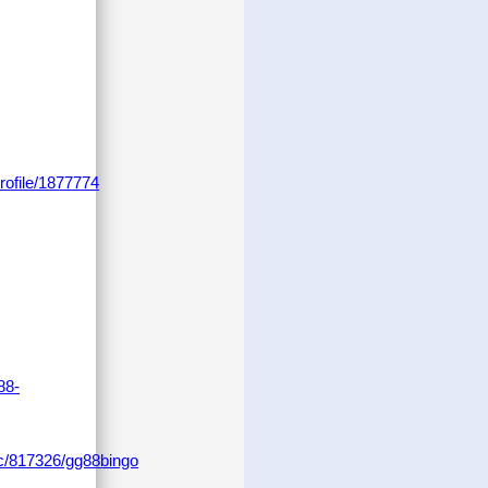
rofile/1877774
88-
ic/817326/gg88bingo