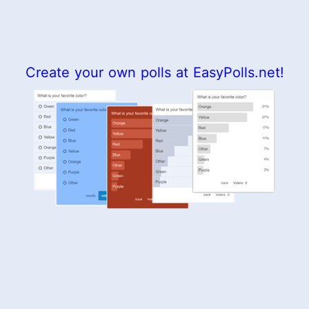
Create your own polls at EasyPolls.net!